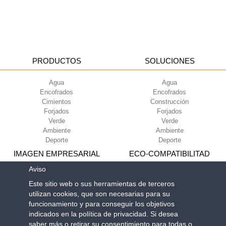
PRODUCTOS
SOLUCIONES
Agua
Agua
Encofrados
Encofrados
Cimientos
Construcción
Forjados
Forjados
Verde
Verde
Ambiente
Ambiente
Deporte
Deporte
IMAGEN EMPRESARIAL
ECO-COMPATIBILITAD
Aviso
Condiciones de uso
Green Building Council
Este sitio web o sus herramientas de terceros
Condiciones de venta
utilizan cookies, que son necesarias para su
Sobre nosotros
funcionamiento y para conseguir los objetivos
Newsletter
indicados en la política de privacidad. Si desea
saber más o retirar su consentimiento para todas o