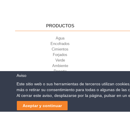
PRODUCTOS
Agua
Encofrados
Cimientos
Forjados
Verde
Ambiente
Deporte
Aviso
Este sitio web o sus herramientas de terceros utilizan cookie
más o retirar su consentimiento para todas o algunas de las c
Geoplast S.p.A.
| Via Mart
Al cerrar este aviso, desplazarse por la página, pulsar en un
Reg. Impr. PD. n. 0328531
Aceptar y continuar