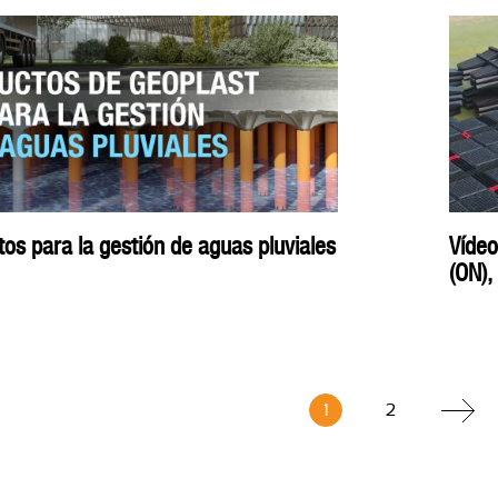
os para la gestión de aguas pluviales
Vídeo
(ON),
1
2