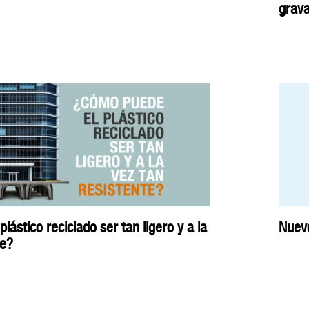
grav
ástico reciclado ser tan ligero y a la
Nuevo
te?