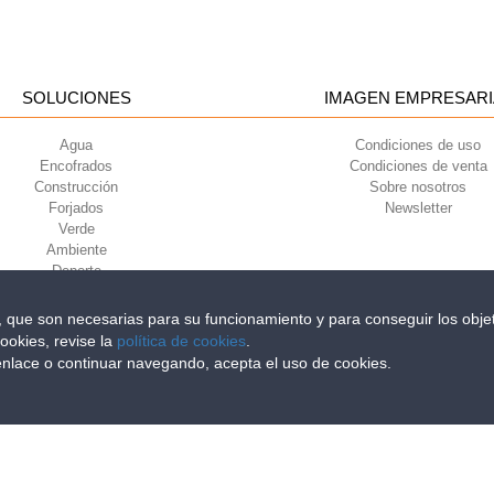
SOLUCIONES
IMAGEN EMPRESARI
Agua
Condiciones de uso
Encofrados
Condiciones de venta
Construcción
Sobre nosotros
Forjados
Newsletter
Verde
Ambiente
Deporte
s, que son necesarias para su funcionamiento y para conseguir los objet
ookies, revise la
política de cookies
.
iri della Libertà, 6/8 - 35010 Grantorto (Padova) ITALY - Tel
+39 049 9490289
 enlace o continuar navegando, acepta el uso de cookies.
0284 - R.E.A. n. 300667 P.IVA e C.F. 03285310284 | Cap. Soc. Euro 2.000.00