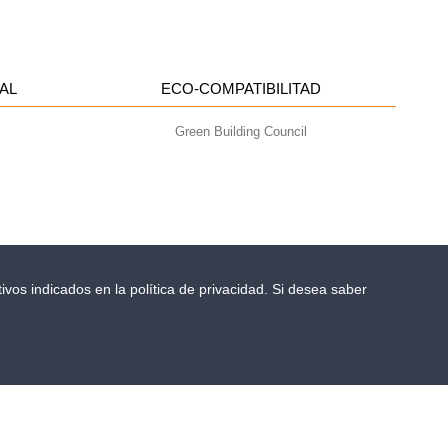
AL
ECO-COMPATIBILITAD
Green Building Council
ivos indicados en la política de privacidad. Si desea saber
- info@geoplastglobal.com
0 i.v. |
PRIVACY POLICY