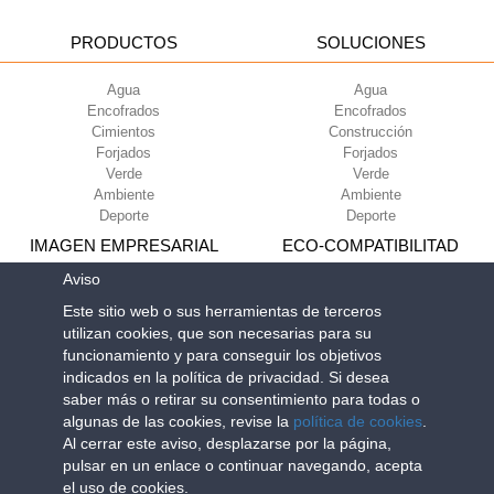
PRODUCTOS
SOLUCIONES
Agua
Agua
Encofrados
Encofrados
Cimientos
Construcción
Forjados
Forjados
Verde
Verde
Ambiente
Ambiente
Deporte
Deporte
IMAGEN EMPRESARIAL
ECO-COMPATIBILITAD
Aviso
Condiciones de uso
Green Building Council
Este sitio web o sus herramientas de terceros
Condiciones de venta
utilizan cookies, que son necesarias para su
Sobre nosotros
funcionamiento y para conseguir los objetivos
Newsletter
indicados en la política de privacidad. Si desea
saber más o retirar su consentimiento para todas o
algunas de las cookies, revise la
política de cookies
.
Geoplast S.p.A.
| Via Martiri della Libertà, 6/8 - 35010 Grantorto (Padova)
Al cerrar este aviso, desplazarse por la página,
ITALY - Tel
+39 049 9490289
- info@geoplastglobal.com
pulsar en un enlace o continuar navegando, acepta
Reg. Impr. PD. n. 03285310284 - R.E.A. n. 300667 P.IVA e C.F.
el uso de cookies.
03285310284 | Cap. Soc. Euro 2.000.000 i.v. |
PRIVACY POLICY