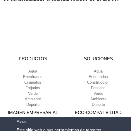
PRODUCTOS
SOLUCIONES
Agua
Agua
Encofrados
Encofrados
Cimientos
Construcción
Forjados
Forjados
Verde
Verde
Ambiente
Ambiente
Deporte
Deporte
IMAGEN EMPRESARIAL
ECO-COMPATIBILITAD
Aviso
Condiciones de uso
Green Building Council
Este sitio web o sus herramientas de terceros
Condiciones de venta