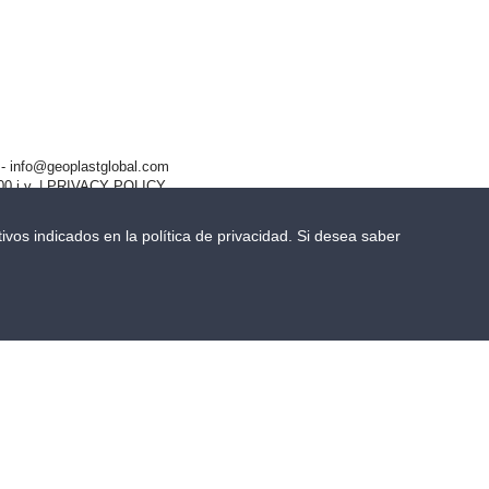
- info@geoplastglobal.com
0 i.v. |
PRIVACY POLICY
ivos indicados en la política de privacidad. Si desea saber