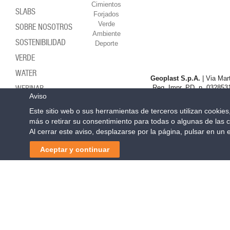
Cimientos
SLABS
Forjados
Verde
SOBRE NOSOTROS
Ambiente
SOSTENIBILIDAD
Deporte
VERDE
WATER
Geoplast S.p.A.
| Via Mart
Reg. Impr. PD. n. 0328531
WEBINAR
Aviso
Este sitio web o sus herramientas de terceros utilizan cookie
más o retirar su consentimiento para todas o algunas de las c
Al cerrar este aviso, desplazarse por la página, pulsar en un
Aceptar y continuar