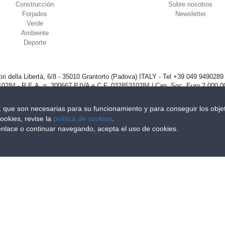
Construcción
Sobre nosotros
Forjados
Newsletter
Verde
Ambiente
Deporte
iri della Libertà, 6/8 - 35010 Grantorto (Padova) ITALY - Tel
+39 049 9490289
0284 - R.E.A. n. 300667 P.IVA e C.F. 03285310284 | Cap. Soc. Euro 2.000.00
s, que son necesarias para su funcionamiento y para conseguir los objet
ookies, revise la
política de cookies
.
 enlace o continuar navegando, acepta el uso de cookies.