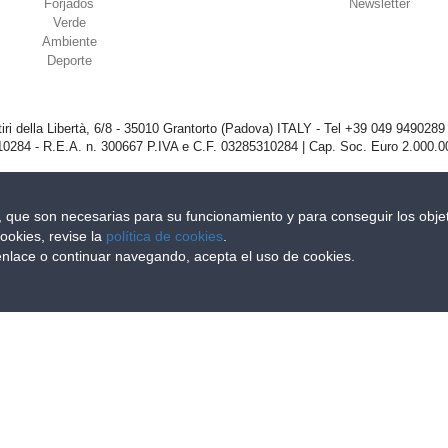
Forjados
Newsletter
Verde
Ambiente
Deporte
iri della Libertà, 6/8 - 35010 Grantorto (Padova) ITALY - Tel
+39 049 9490289
0284 - R.E.A. n. 300667 P.IVA e C.F. 03285310284 | Cap. Soc. Euro 2.000.00
s, que son necesarias para su funcionamiento y para conseguir los objet
ookies, revise la
política de cookies
.
 enlace o continuar navegando, acepta el uso de cookies.