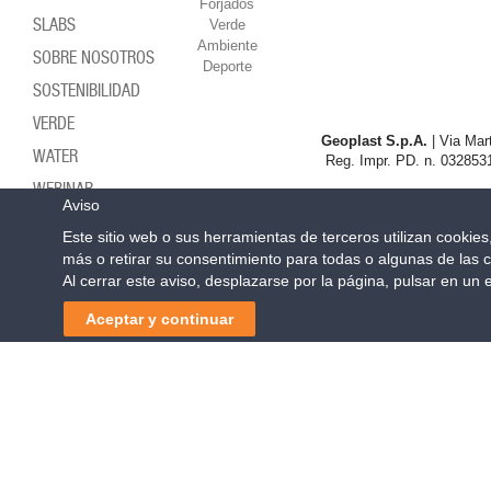
Forjados
SLABS
Verde
Ambiente
SOBRE NOSOTROS
Deporte
SOSTENIBILIDAD
VERDE
Geoplast S.p.A.
| Via Mart
WATER
Reg. Impr. PD. n. 0328531
WEBINAR
Aviso
Este sitio web o sus herramientas de terceros utilizan cookie
más o retirar su consentimiento para todas o algunas de las c
Al cerrar este aviso, desplazarse por la página, pulsar en un
Aceptar y continuar