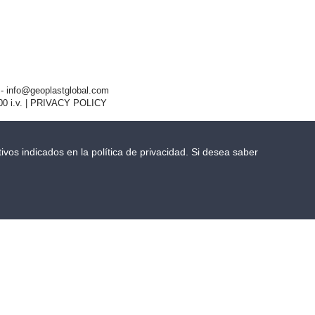
- info@geoplastglobal.com
0 i.v. |
PRIVACY POLICY
ivos indicados en la política de privacidad. Si desea saber