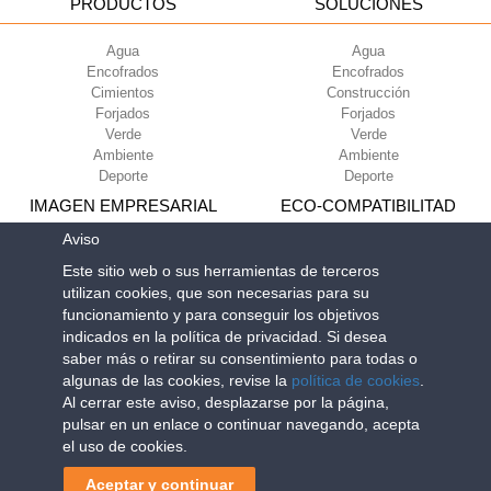
PRODUCTOS
SOLUCIONES
Agua
Agua
Encofrados
Encofrados
Cimientos
Construcción
Forjados
Forjados
Verde
Verde
Ambiente
Ambiente
Deporte
Deporte
IMAGEN EMPRESARIAL
ECO-COMPATIBILITAD
Aviso
Condiciones de uso
Green Building Council
Este sitio web o sus herramientas de terceros
Condiciones de venta
utilizan cookies, que son necesarias para su
Sobre nosotros
funcionamiento y para conseguir los objetivos
Newsletter
indicados en la política de privacidad. Si desea
saber más o retirar su consentimiento para todas o
algunas de las cookies, revise la
política de cookies
.
Geoplast S.p.A.
| Via Martiri della Libertà, 6/8 - 35010 Grantorto (Padova)
Al cerrar este aviso, desplazarse por la página,
ITALY - Tel
+39 049 9490289
- info@geoplastglobal.com
pulsar en un enlace o continuar navegando, acepta
Reg. Impr. PD. n. 03285310284 - R.E.A. n. 300667 P.IVA e C.F.
el uso de cookies.
03285310284 | Cap. Soc. Euro 2.000.000 i.v. |
PRIVACY POLICY
Aceptar y continuar