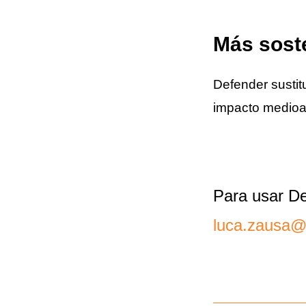
Más soste
Defender sustitu
impacto medioam
Para usar De
luca.zausa@