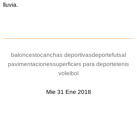
lluvia.
baloncesto
canchas deportivas
deporte
futsal
pavimentaciones
superficies para deporte
tenis
voleibol
Mie 31 Ene 2018