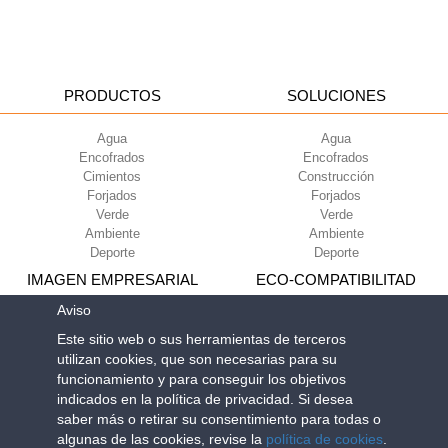
PRODUCTOS
SOLUCIONES
Agua
Agua
Encofrados
Encofrados
Cimientos
Construcción
Forjados
Forjados
Verde
Verde
Ambiente
Ambiente
Deporte
Deporte
IMAGEN EMPRESARIAL
ECO-COMPATIBILITAD
Aviso
Condiciones de uso
Green Building Council
Este sitio web o sus herramientas de terceros
Condiciones de venta
utilizan cookies, que son necesarias para su
Sobre nosotros
funcionamiento y para conseguir los objetivos
Newsletter
indicados en la política de privacidad. Si desea
saber más o retirar su consentimiento para todas o
algunas de las cookies, revise la
política de cookies
.
Geoplast S.p.A.
| Via Martiri della Libertà, 6/8 - 35010 Grantorto (Padova)