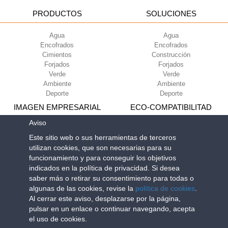
PRODUCTOS
SOLUCIONES
Agua
Agua
Encofrados
Encofrados
Cimientos
Construcción
Forjados
Forjados
Verde
Verde
Ambiente
Ambiente
Deporte
Deporte
IMAGEN EMPRESARIAL
ECO-COMPATIBILITAD
Aviso
Condiciones de uso
Green Building Council
Este sitio web o sus herramientas de terceros
Condiciones de venta
utilizan cookies, que son necesarias para su
Sobre nosotros
funcionamiento y para conseguir los objetivos
Newsletter
indicados en la política de privacidad. Si desea
saber más o retirar su consentimiento para todas o
algunas de las cookies, revise la
política de cookies
.
Geoplast S.p.A.
| Via Martiri della Libertà, 6/8 - 35010 Grantorto (Padova)
Al cerrar este aviso, desplazarse por la página,
ITALY - Tel
+39 049 9490289
- info@geoplastglobal.com
pulsar en un enlace o continuar navegando, acepta
Reg. Impr. PD. n. 03285310284 - R.E.A. n. 300667 P.IVA e C.F.
el uso de cookies.
03285310284 | Cap. Soc. Euro 2.000.000 i.v. |
PRIVACY POLICY