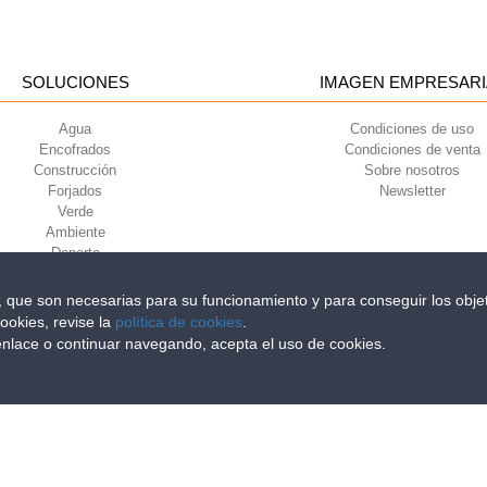
SOLUCIONES
IMAGEN EMPRESARI
Agua
Condiciones de uso
Encofrados
Condiciones de venta
Construcción
Sobre nosotros
Forjados
Newsletter
Verde
Ambiente
Deporte
s, que son necesarias para su funcionamiento y para conseguir los objet
ookies, revise la
política de cookies
.
iri della Libertà, 6/8 - 35010 Grantorto (Padova) ITALY - Tel
+39 049 9490289
 enlace o continuar navegando, acepta el uso de cookies.
0284 - R.E.A. n. 300667 P.IVA e C.F. 03285310284 | Cap. Soc. Euro 2.000.00
El espacio es 
onta fácilmente