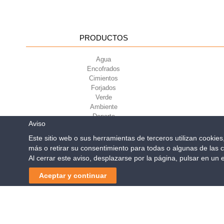
PRODUCTOS
Agua
Encofrados
Cimientos
Forjados
Verde
Ambiente
Deporte
Aviso
Este sitio web o sus herramientas de terceros utilizan cookie
más o retirar su consentimiento para todas o algunas de las c
Geoplast S.p.A.
| Via Mart
Al cerrar este aviso, desplazarse por la página, pulsar en un
Reg. Impr. PD. n. 0328531
Aquabox se m
Aceptar y continuar
Navegación
de
entradas