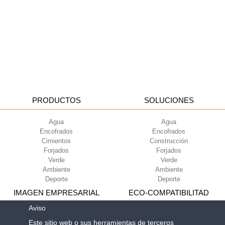
PRODUCTOS
SOLUCIONES
Agua
Agua
Encofrados
Encofrados
Cimientos
Construcción
Forjados
Forjados
Verde
Verde
Ambiente
Ambiente
Deporte
Deporte
IMAGEN EMPRESARIAL
ECO-COMPATIBILITAD
Aviso
Condiciones de uso
Green Building Council
Este sitio web o sus herramientas de terceros
Condiciones de venta