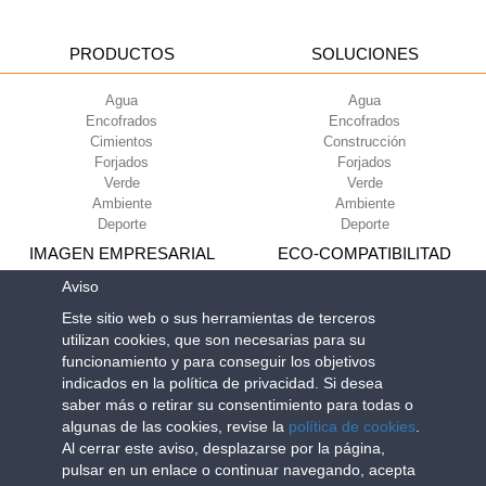
PRODUCTOS
SOLUCIONES
Agua
Agua
Encofrados
Encofrados
Cimientos
Construcción
Forjados
Forjados
Verde
Verde
Ambiente
Ambiente
Deporte
Deporte
IMAGEN EMPRESARIAL
ECO-COMPATIBILITAD
Aviso
Condiciones de uso
Green Building Council
Este sitio web o sus herramientas de terceros
Condiciones de venta
utilizan cookies, que son necesarias para su
Sobre nosotros
funcionamiento y para conseguir los objetivos
Newsletter
indicados en la política de privacidad. Si desea
saber más o retirar su consentimiento para todas o
algunas de las cookies, revise la
política de cookies
.
Geoplast S.p.A.
| Via Martiri della Libertà, 6/8 - 35010 Grantorto (Padova)
Al cerrar este aviso, desplazarse por la página,
ITALY - Tel
+39 049 9490289
- info@geoplastglobal.com
pulsar en un enlace o continuar navegando, acepta
Reg. Impr. PD. n. 03285310284 - R.E.A. n. 300667 P.IVA e C.F.