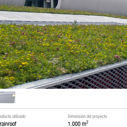
oducto utilizado
Dimensión del proyecto
2
rainroof
1.000
m