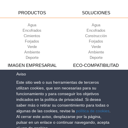
PRODUCTOS
SOLUCIONES
Agua
Agua
Encofrados
Encofrados
Cimientos
Construcción
Forjados
Forjados
Verde
Verde
Ambiente
Ambiente
Deporte
Deporte
IMAGEN EMPRESARIAL
ECO-COMPATIBILITAD
Aviso
Condiciones de uso
Green Building Council
Este sitio web o sus herramientas de terceros
Condiciones de venta
utilizan cookies, que son necesarias para su
Sobre nosotros
funcionamiento y para conseguir los objetivos
Newsletter
indicados en la política de privacidad. Si desea
saber más o retirar su consentimiento para todas o
algunas de las cookies, revise la
política de cookies
.
Geoplast S.p.A.
| Via Martiri della Libertà, 6/8 - 35010 Grantorto (Padova)
Al cerrar este aviso, desplazarse por la página,
ITALY - Tel
+39 049 9490289
- info@geoplastglobal.com
pulsar en un enlace o continuar navegando, acepta
Reg. Impr. PD. n. 03285310284 - R.E.A. n. 300667 P.IVA e C.F.