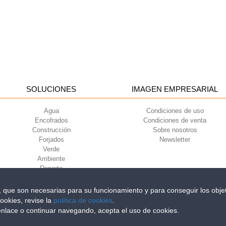
SOLUCIONES
IMAGEN EMPRESARIAL
Agua
Condiciones de uso
Encofrados
Condiciones de venta
Construcción
Sobre nosotros
Forjados
Newsletter
Verde
Ambiente
Deporte
s, que son necesarias para su funcionamiento y para conseguir los objet
ookies, revise la
política de cookies
.
iri della Libertà, 6/8 - 35010 Grantorto (Padova) ITALY - Tel
+39 049 9490289
 enlace o continuar navegando, acepta el uso de cookies.
0284 - R.E.A. n. 300667 P.IVA e C.F. 03285310284 | Cap. Soc. Euro 2.000.00