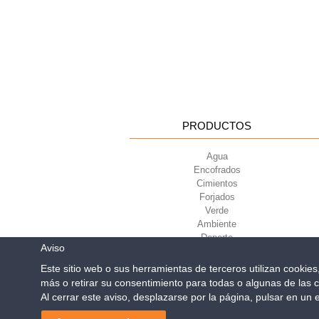
PRODUCTOS
Agua
Encofrados
Cimientos
Forjados
Verde
Ambiente
Deporte
Aviso
Este sitio web o sus herramientas de terceros utilizan cookie
más o retirar su consentimiento para todas o algunas de las c
Geoplast S.p.A.
| Via Mart
Al cerrar este aviso, desplazarse por la página, pulsar en un
Reg. Impr. PD. n. 0328531