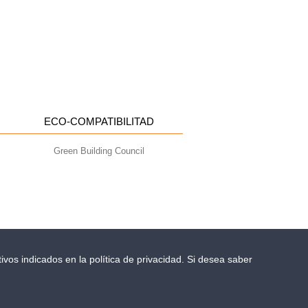
ECO-COMPATIBILITAD
Green Building Council
ivos indicados en la política de privacidad. Si desea saber
- info@geoplastglobal.com
0 i.v. |
PRIVACY POLICY